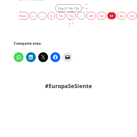
Pag 51 De 196
«
Prim
«
...
5
10
15
...
49
50
51
52
53
»
Comparte esto:
#EuropaSeSiente