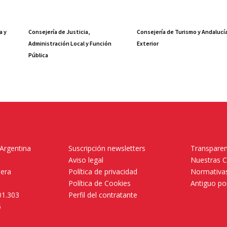
a y
Consejería de Justicia,
Consejería de Turismo y Andalucí
Administración Local y Función
Exterior
Pública
 Argentina
Suscripción newsletters
Transparen
Aviso legal
Nuestras 
mera
Política de privacidad
Normativas
Política de Cookies
Antiguo po
01.303
Perfil del contratante
5