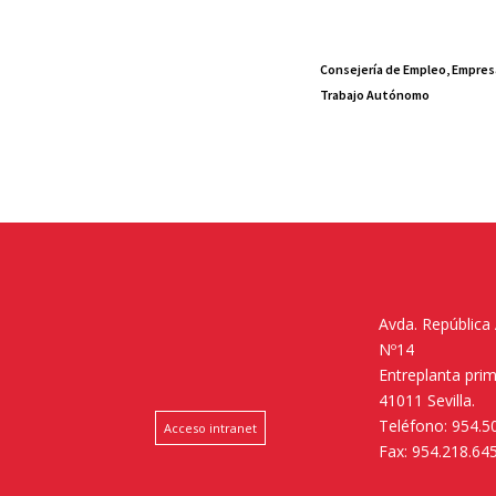
Consejería de Empleo, Empres
Trabajo Autónomo
Avda. República
Nº14
Entreplanta pri
41011 Sevilla.
Teléfono: 954.5
Acceso intranet
Fax: 954.218.64