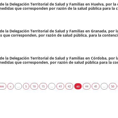
de la Delegación Territorial de Salud y Familias en Huelva, por l
as medidas que corresponden por razón de la salud pública para la
e la Delegación Territorial de Salud y Familias en Granada, por l
das que corresponden, por razón de salud pública, para la contenc
de la Delegación Territorial de Salud y Familias en Córdoba, por 
as medidas que corresponden, por razón de salud pública para la c
rim
«
...
5
10
15
...
41
42
43
44
45
...
50