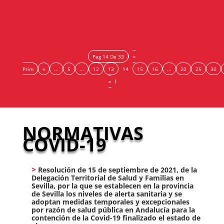
acuerdo con diez líneas de ayudas directas,...
Pag 14 De 33
«
Prim
«
...
5
...
12
13
14
15
16
...
20
25
30
»
NORMATIVAS
COVID-19
Resolución de 15 de septiembre de 2021, de la
Delegación Territorial de Salud y Familias en
Sevilla, por la que se establecen en la provincia
de Sevilla los niveles de alerta sanitaria y se
adoptan medidas temporales y excepcionales
por razón de salud pública en Andalucía para la
contención de la Covid-19 finalizado el estado de