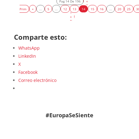
Pag 14 De 196
«
Prim
«
...
5
...
12
13
14
15
16
...
20
25
3
»
Comparte esto:
WhatsApp
LinkedIn
X
Facebook
Correo electrónico
#EuropaSeSiente