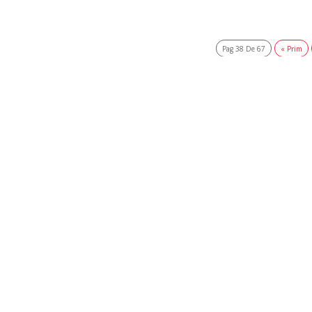
Pag 38 De 67
« Prim