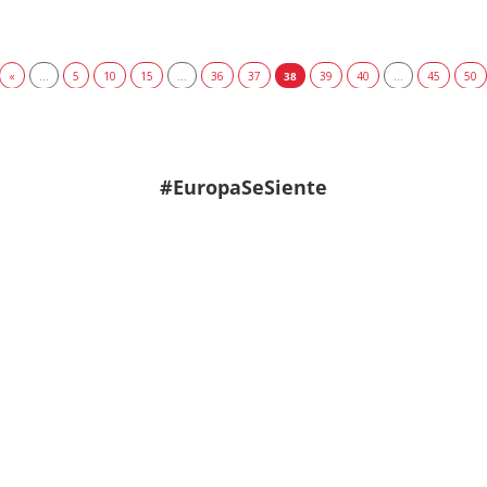
«
...
5
10
15
...
36
37
38
39
40
...
45
50
#EuropaSeSiente