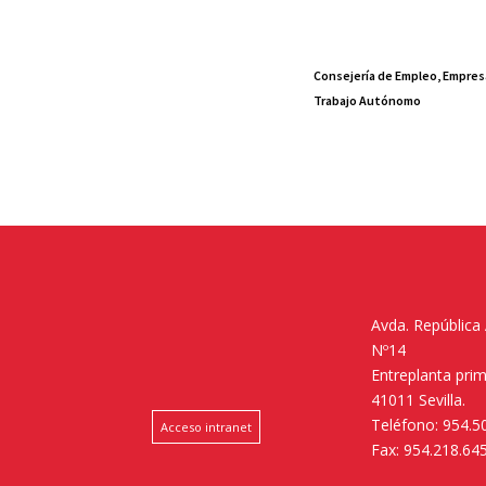
Consejería de Empleo, Empres
Trabajo Autónomo
Avda. República
Nº14
Entreplanta pri
41011 Sevilla.
Teléfono: 954.5
Acceso intranet
Fax: 954.218.64