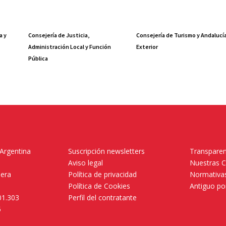
a y
Consejería de Justicia,
Consejería de Turismo y Andalucí
Administración Local y Función
Exterior
Pública
 Argentina
Suscripción newsletters
Transparen
Aviso legal
Nuestras 
mera
Política de privacidad
Normativas
Política de Cookies
Antiguo po
01.303
Perfil del contratante
5