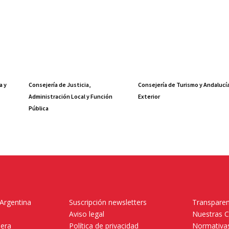
a y
Consejería de Justicia,
Consejería de Turismo y Andalucí
Administración Local y Función
Exterior
Pública
 Argentina
Suscripción newsletters
Transparen
Aviso legal
Nuestras 
mera
Política de privacidad
Normativas