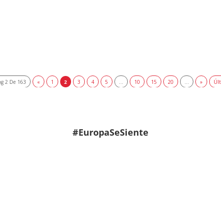
ag 2 De 163
«
1
2
3
4
5
...
10
15
20
...
»
Últ
#EuropaSeSiente