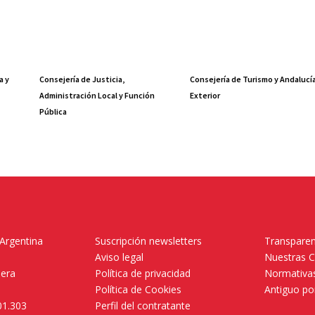
a y
Consejería de Justicia,
Consejería de Turismo y Andalucí
Administración Local y Función
Exterior
Pública
 Argentina
Suscripción newsletters
Transparen
Aviso legal
Nuestras 
mera
Política de privacidad
Normativas
Política de Cookies
Antiguo po
01.303
Perfil del contratante