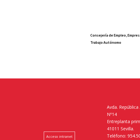
Consejería de Empleo, Empres
Trabajo Autónomo
Avda. República
Nº14
Entreplanta pri
41011 Sevilla.
Teléfono: 954.5
Acceso intranet