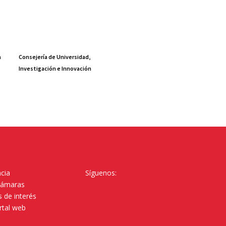
a
Consejería de Universidad,
Investigación e Innovación
cia
Síguenos:
Cámaras
 de interés
rtal web