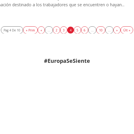
ción destinado a los trabajadores que se encuentren o hayan...
Pag 4 De 10
« Prim
«
...
2
3
4
5
6
...
10
...
»
Últ »
#EuropaSeSiente