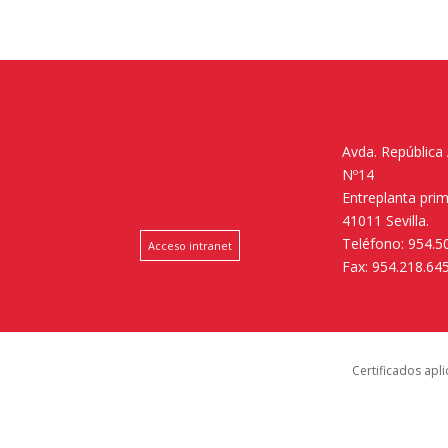
Avda. República
Nº14
Entreplanta pri
41011 Sevilla.
Teléfono: 954.5
Acceso intranet
Fax: 954.218.64
Certificados apl