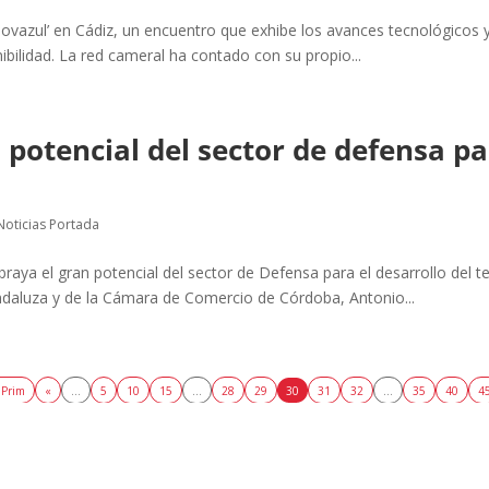
ovazul’ en Cádiz, un encuentro que exhibe los avances tecnológicos y
bilidad. La red cameral ha contado con su propio...
potencial del sector de defensa par
Noticias Portada
ya el gran potencial del sector de Defensa para el desarrollo del te
andaluza y de la Cámara de Comercio de Córdoba, Antonio...
 Prim
«
...
5
10
15
...
28
29
30
31
32
...
35
40
4