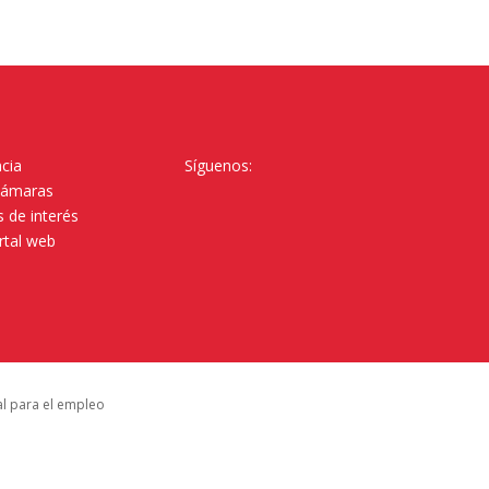
cia
Síguenos:
Cámaras
 de interés
rtal web
al para el empleo