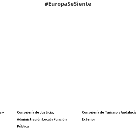
#EuropaSeSiente
a y
Consejería de Justicia,
Consejería de Turismo y Andalucí
Administración Local y Función
Exterior
Pública