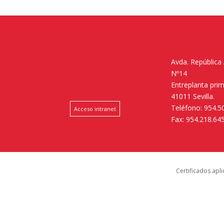
Avda. República
Nº14
Entreplanta pri
41011 Sevilla.
Teléfono: 954.5
Acceso intranet
Fax: 954.218.64
Certificados apl