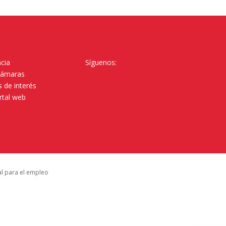
cia
Síguenos:
Cámaras
 de interés
rtal web
al para el empleo