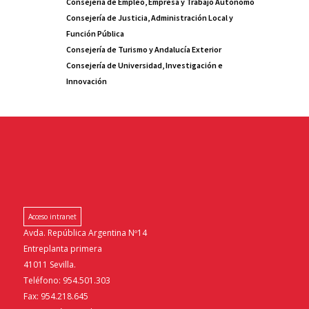
Consejería de Empleo, Empresa y Trabajo Autónomo
Consejería de Justicia, Administración Local y
Función Pública
Consejería de Turismo y Andalucía Exterior
Consejería de Universidad, Investigación e
Innovación
Acceso intranet
Avda. República Argentina Nº14
Entreplanta primera
41011 Sevilla.
Teléfono: 954.501.303
Fax: 954.218.645