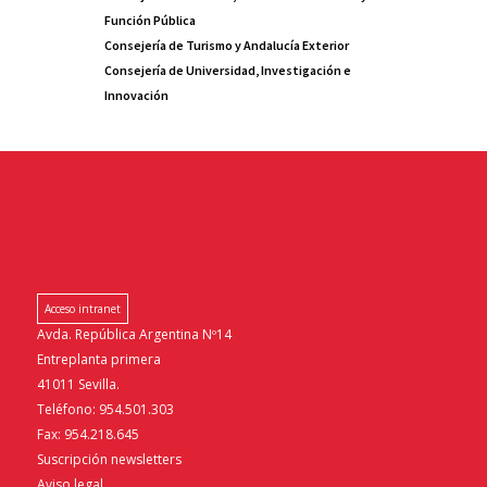
Función Pública
Consejería de Turismo y Andalucía Exterior
Consejería de Universidad, Investigación e
Innovación
Acceso intranet
Avda. República Argentina Nº14
Entreplanta primera
41011 Sevilla.
Teléfono: 954.501.303
Fax: 954.218.645
Suscripción newsletters
Aviso legal