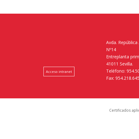
Avda. República
Nº14
Entreplanta pri
41011 Sevilla.
Teléfono: 954.5
Acceso intranet
Fax: 954.218.64
Certificados apl