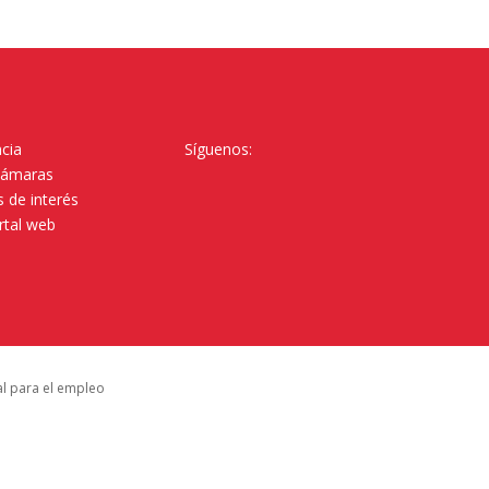
cia
Síguenos:
Cámaras
 de interés
rtal web
al para el empleo