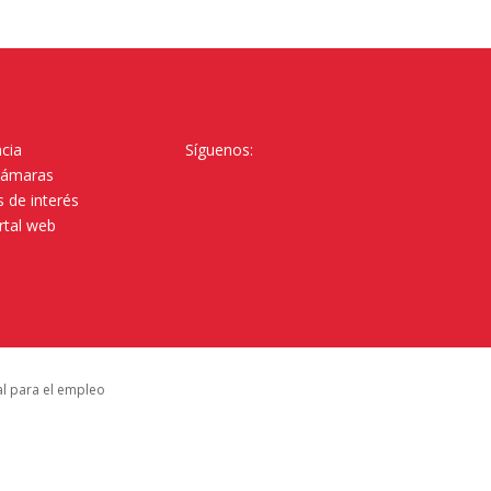
cia
Síguenos:
Cámaras
 de interés
rtal web
al para el empleo