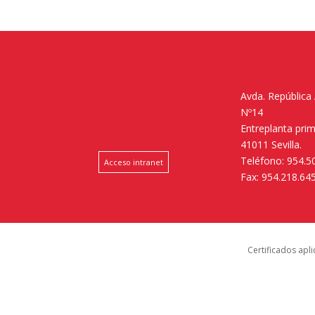
Avda. República
Nº14
Entreplanta pri
41011 Sevilla.
Teléfono: 954.5
Acceso intranet
Fax: 954.218.64
Certificados apl