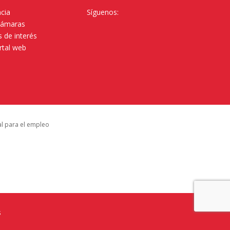
cia
Síguenos:
Cámaras
 de interés
rtal web
al para el empleo
s