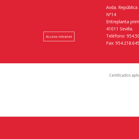
Avda. República
Nº14
Entreplanta pri
41011 Sevilla.
Teléfono: 954.5
Acceso intranet
Fax: 954.218.64
Certificados apl