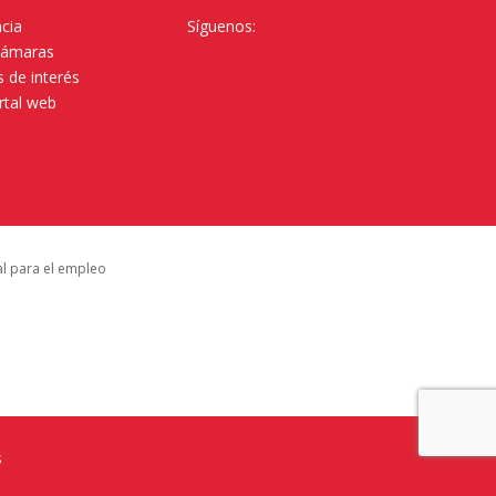
cia
Síguenos:
Cámaras
 de interés
rtal web
al para el empleo
s