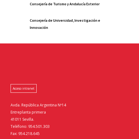
Consejería de Turismo y Andalucía Exterior
Consejería de Universidad, Investigación e
Innovación
Acceso intranet
Avda. República Argentina Nº14
Entreplanta primera
41011 Sevilla.
Teléfono: 954.501.303
Fax: 954.218.645