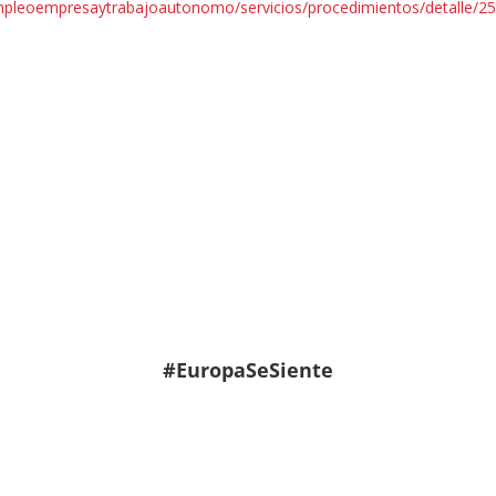
mpleoempresaytrabajoautonomo/servicios/procedimientos/detalle/25
#EuropaSeSiente