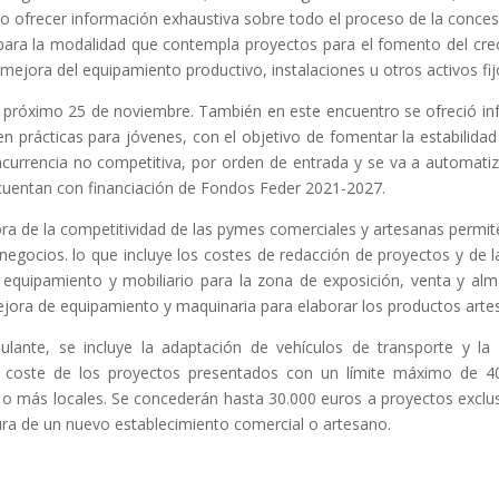
ivo ofrecer información exhaustiva sobre todo el proceso de la conces
para la modalidad que contempla proyectos para el fomento del creci
mejora del equipamiento productivo, instalaciones u otros activos fij
 el próximo 25 de noviembre. También en este encuentro se ofreció in
 en prácticas para jóvenes, con el objetivo de fomentar la estabilid
currencia no competitiva, por orden de entrada y se va a automatiza
 cuentan con financiación de Fondos Feder 2021-2027.
ora de la competitividad de las pymes comerciales y artesanas permi
negocios. lo que incluye los costes de redacción de proyectos y de 
e equipamiento y mobiliario para la zona de exposición, venta y a
ejora de equipamiento y maquinaria para elaborar los productos arte
nte, se incluye la adaptación de vehículos de transporte y la 
el coste de los proyectos presentados con un límite máximo de 4
s o más locales. Se concederán hasta 30.000 euros a proyectos exclu
ura de un nuevo establecimiento comercial o artesano.