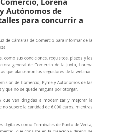
e Comercio, Lorena
e y Autónomos de
alles para concurrir a
aluz de Cámaras de Comercio para informar de la
uza.
, como sus condiciones, requisitos, plazos y las
rectora general de Comercio de la Junta, Lorena
tas que plantearon los seguidores de la webinar.
la Comisión de Comercio, Pyme y Autónomos de las
as y que no se quede ninguna por otorgar.
y que van dirigidas a modernizar y mejorar la
 no supere la cantidad de 6.000 euros, mientras
es digitales como Terminales de Punto de Venta,
omerce), que consiste en la creación y diseño de