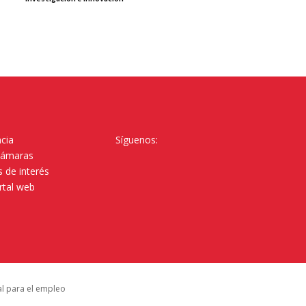
cia
Síguenos:
Cámaras
 de interés
rtal web
al para el empleo