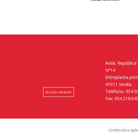
Avda. República
Nº14
Entreplanta pri
41011 Sevilla.
Teléfono: 954.5
Acceso intranet
Fax: 954.218.64
Certificados apl