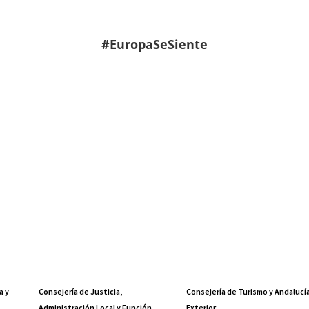
#EuropaSeSiente
a y
Consejería de Justicia,
Consejería de Turismo y Andalucí
Administración Local y Función
Exterior