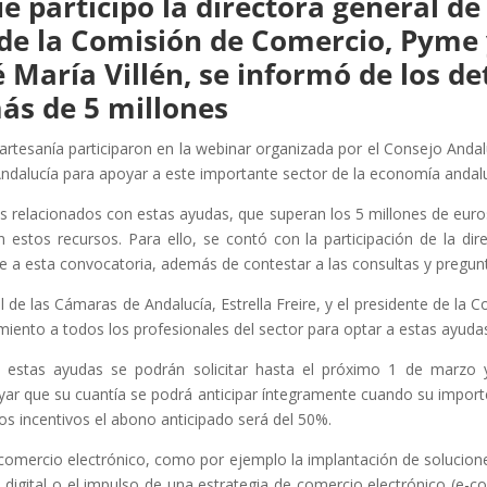
ue participó la directora general d
e de la Comisión de Comercio, Pym
María Villén, se informó de los det
ás de 5 millones
artesanía participaron en la webinar organizada por el Consejo And
Andalucía para apoyar a este importante sector de la economía andal
 relacionados con estas ayudas, que superan los 5 millones de euros
 estos recursos. Para ello, se contó con la participación de la di
te a esta convocatoria, además de contestar a las consultas y pregun
ral de las Cámaras de Andalucía, Estrella Freire, y el presidente de 
amiento a todos los profesionales del sector para optar a estas ayud
 estas ayudas se podrán solicitar hasta el próximo 1 de marzo 
yar que su cuantía se podrá anticipar íntegramente cuando su importe
los incentivos el abono anticipado será del 50%.
comercio electrónico, como por ejemplo la implantación de solucion
digital o el impulso de una estrategia de comercio electrónico (e-c