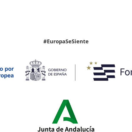
#EuropaSeSiente