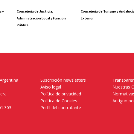
a y
Consejería de Justicia,
Consejería de Turismo y Andalucí
Administración Local y Función
Exterior
Pública
 Argentina
Suscripción newsletters
Transparen
Aviso legal
Nuestras 
mera
Política de privacidad
Normativas
Política de Cookies
Antiguo po
01.303
Perfil del contratante
5