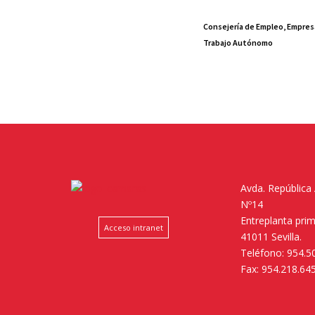
Consejería de Empleo, Empres
Trabajo Autónomo
Avda. República
Nº14
Entreplanta pri
Acceso intranet
41011 Sevilla.
Teléfono: 954.5
Fax: 954.218.64