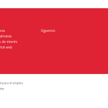
cia
Síguenos:
Cámaras
 de interés
rtal web
al para el empleo