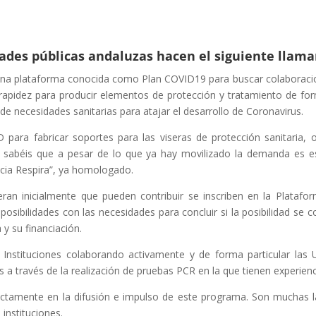
idades públicas andaluzas hacen el siguiente llam
 una plataforma conocida como Plan COVID19 para buscar colaboraci
 rapidez para producir elementos de protección y tratamiento de form
e necesidades sanitarias para atajar el desarrollo de Coronavirus.
ara fabricar soportes para las viseras de protección sanitaria, o
 sabéis que a pesar de lo que ya hay movilizado la demanda es es
ucia Respira”, ya homologado.
ran inicialmente que pueden contribuir se inscriben en la Plataf
 posibilidades con las necesidades para concluir si la posibilidad se
y su financiación.
Instituciones colaborando activamente y de forma particular las U
s a través de la realización de pruebas PCR en la que tienen experien
ectamente en la difusión e impulso de este programa. Son muchas l
instituciones.