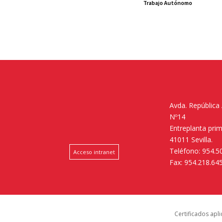
Trabajo Autónomo
Avda. República
Nº14
Entreplanta pri
41011 Sevilla.
Teléfono: 954.5
Acceso intranet
Fax: 954.218.64
Certificados apl