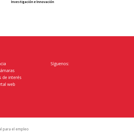
Investigación e Innovación
cia
Síguenos:
Cámaras
 de interés
rtal web
al para el empleo