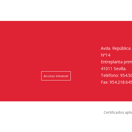
Avda. República
Nº14
Entreplanta pri
41011 Sevilla.
Teléfono: 954.5
Acceso intranet
Fax: 954.218.64
Certificados apl