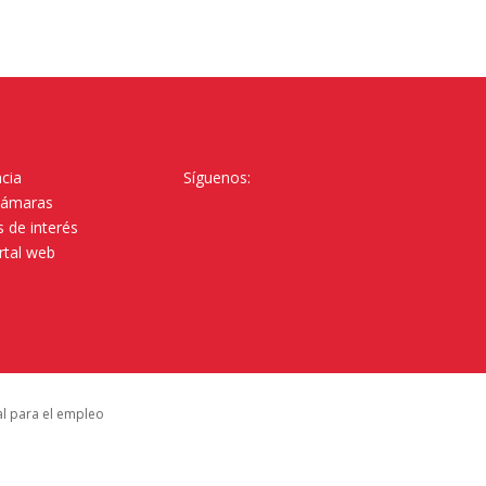
cia
Síguenos:
Cámaras
 de interés
rtal web
al para el empleo