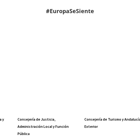
#EuropaSeSiente
a y
Consejería de Justicia,
Consejería de Turismo y Andalucí
Administración Local y Función
Exterior
Pública