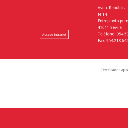
Avda. República
Nº14
Entreplanta pri
41011 Sevilla.
Teléfono: 954.5
Acceso intranet
Fax: 954.218.64
Certificados apl