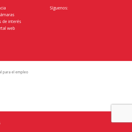
cia
Síguenos:
Cámaras
 de interés
rtal web
al para el empleo
s