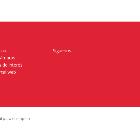
cia
Síguenos:
Cámaras
 de interés
rtal web
al para el empleo