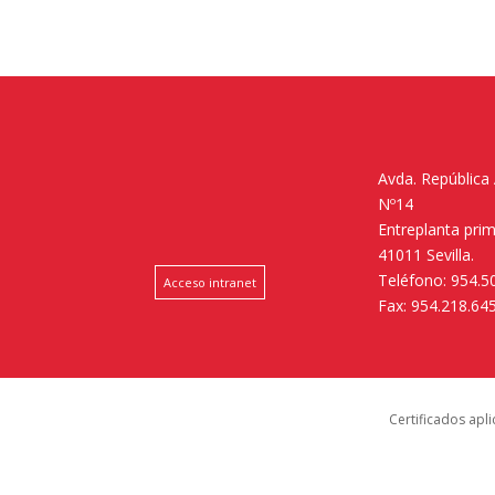
Avda. República
Nº14
Entreplanta pri
41011 Sevilla.
Teléfono: 954.5
Acceso intranet
Fax: 954.218.64
Certificados apl