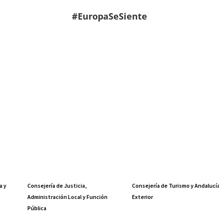
#EuropaSeSiente
a y
Consejería de Justicia,
Consejería de Turismo y Andalucí
Administración Local y Función
Exterior
Pública