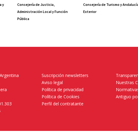
a y
Consejería de Justicia,
Consejería de Turismo y Andalucí
Administración Local y Función
Exterior
Pública
 Argentina
Suscripción newsletters
Transparen
Aviso legal
Nuestras 
mera
Política de privacidad
Normativas
Política de Cookies
Antiguo po
01.303
Perfil del contratante
5