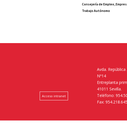
Consejería de Empleo, Empres
Trabajo Autónomo
Avda. República
Nº14
Entreplanta pri
41011 Sevilla.
Teléfono: 954.5
Acceso intranet
Fax: 954.218.64