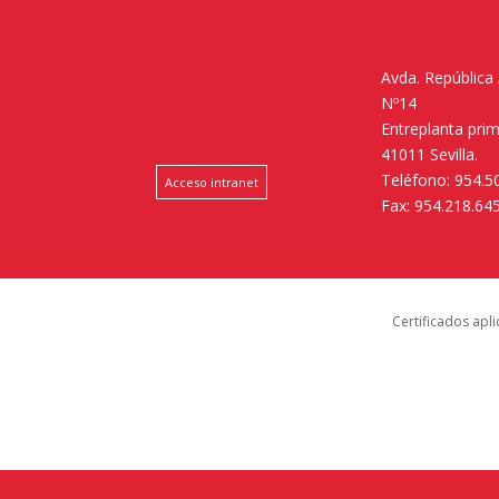
Avda. República
Nº14
Entreplanta pri
41011 Sevilla.
Teléfono: 954.5
Acceso intranet
Fax: 954.218.64
Certificados apl