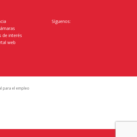
cia
Síguenos:
Cámaras
 de interés
rtal web
al para el empleo