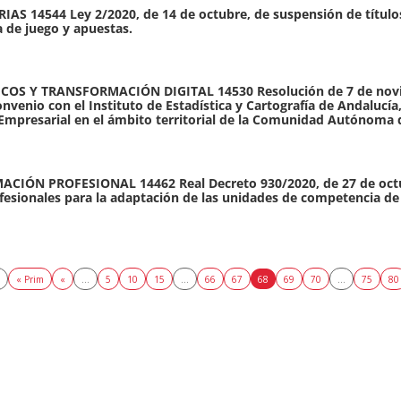
544 Ley 2/2020, de 14 de octubre, de suspensión de títulos h
de juego y apuestas.
 Y TRANSFORMACIÓN DIGITAL 14530 Resolución de 7 de noviemb
Convenio con el Instituto de Estadística y Cartografía de Andalucía,
 Empresarial en el ámbito territorial de la Comunidad Autónoma 
IÓN PROFESIONAL 14462 Real Decreto 930/2020, de 27 de octub
rofesionales para la adaptación de las unidades de competencia 
6
« Prim
«
...
5
10
15
...
66
67
68
69
70
...
75
80