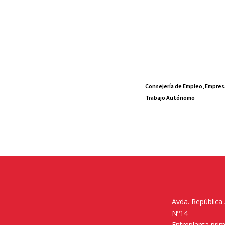
Consejería de Empleo, Empres
Trabajo Autónomo
Avda. República
Nº14
Entreplanta pri