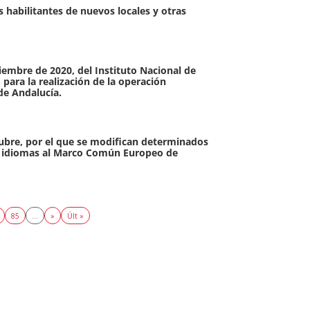
abilitantes de nuevos locales y otras
re de 2020, del Instituto Nacional de
 para la realización de la operación
de Andalucía.
re, por el que se modifican determinados
de idiomas al Marco Común Europeo de
85
...
»
Últ »