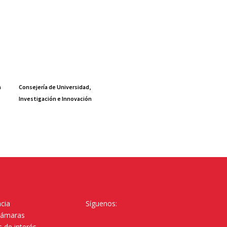
a
Consejería de Universidad,
Investigación e Innovación
cia
Síguenos:
Cámaras
 de interés