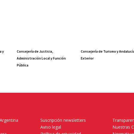
a y
Consejería de Justicia,
Consejería de Turismo y Andalucí
Administración Local y Función
Exterior
Pública
 Argentina
Suscripción newsletters
Transparen
Aviso legal
Nuestras 
mera
Política de privacidad
Normativas