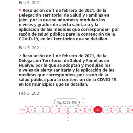
Feb 3, 2021
Resolución de 1 de febrero de 2021, de la
Delegación Territorial de Salud y Familias en
Jaén, por la que se adoptan y modulan los
niveles y grados de alerta sanitaria y la
aplicación de las medidas que corresponden, por
razón de salud pública para la contención de la
COVID-19, en los territorios que se detallan.
Feb 3, 2021
Resolución de 1 de febrero de 2021, de la
Delegación Territorial de Salud y Familias en
Huelva, por la que se adoptan y modulan los
niveles de alerta sanitaria y la aplicación de las
medidas que corresponden, por razón de la
salud pública para la contención de la COVID-19,
en los municipios que se detallan.
Feb 3, 2021
Pag 32 De 196
«
Prim
«
...
5
10
15
...
30
31
32
33
34
...
4
»