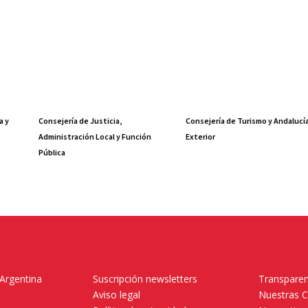
a y
Consejería de Justicia,
Consejería de Turismo y Andalucí
Administración Local y Función
Exterior
Pública
 Argentina
Suscripción newsletters
Transparen
Aviso legal
Nuestras 