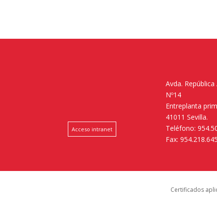
Avda. República
Nº14
Entreplanta pri
41011 Sevilla.
Teléfono: 954.5
Acceso intranet
Fax: 954.218.64
Certificados apl