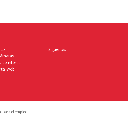
cia
Síguenos:
Cámaras
 de interés
rtal web
al para el empleo