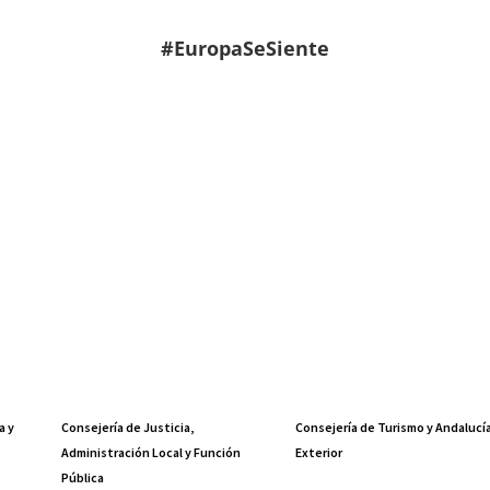
#EuropaSeSiente
a y
Consejería de Justicia,
Consejería de Turismo y Andalucí
Administración Local y Función
Exterior
Pública