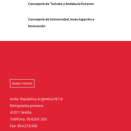
Consejería de Turismo y Andalucía Exterior
Consejería de Universidad, Investigación e
Innovación
Acceso intranet
Avda. República Argentina Nº14
Entreplanta primera
41011 Sevilla.
Teléfono: 954.501.303
Fax: 954.218.645