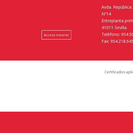
Avda. República
Nº14
Entreplanta pri
41011 Sevilla.
Teléfono: 954.5
Acceso intranet
Fax: 954.218.64
Certificados apl