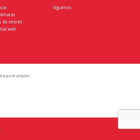
cia
Síguenos:
Cámaras
 de interés
rtal web
al para el empleo
s