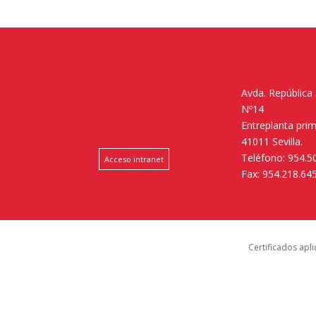
Avda. República
Nº14
Entreplanta pri
41011 Sevilla.
Teléfono: 954.5
Acceso intranet
Fax: 954.218.64
Certificados apl