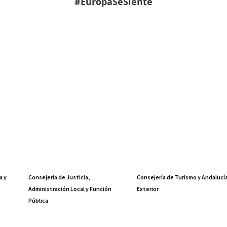
#EuropaSeSiente
a y
Consejería de Justicia,
Consejería de Turismo y Andalucí
Administración Local y Función
Exterior
Pública