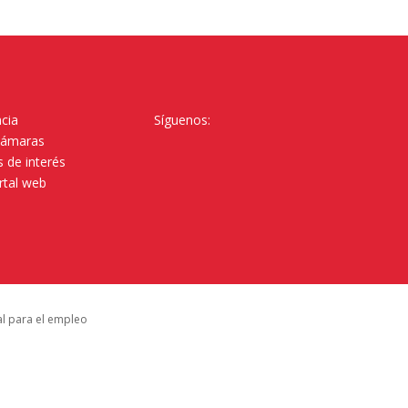
cia
Síguenos:
Cámaras
 de interés
rtal web
al para el empleo