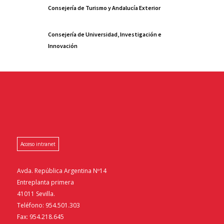
Consejería de Turismo y Andalucía Exterior
Consejería de Universidad, Investigación e
Innovación
Acceso intranet
Avda. República Argentina Nº14
Entreplanta primera
41011 Sevilla.
Teléfono: 954.501.303
Fax: 954.218.645