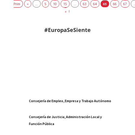
Prim
«
...
5
10
15
...
63
64
65
66
67
.
»
#EuropaSeSiente
Consejería de Empleo, Empresa y Trabajo Autónomo
Consejería de Justicia, Administración Local y
Función Pública