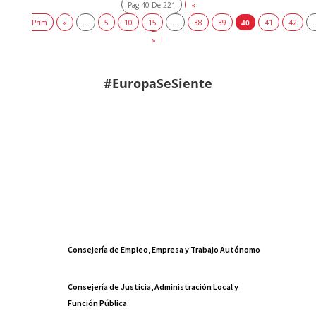
Pag 40 De 221
«
Prim
«
...
5
10
15
...
38
39
40
41
42
.
»
#EuropaSeSiente
Consejería de Empleo, Empresa y Trabajo Autónomo
Consejería de Justicia, Administración Local y
Función Pública