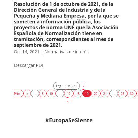
Resolución de 1 de octubre de 2021, de la
Dirección General de Industria y de la
Pequeña y Mediana Empresa, por la que se
someten a información pública, los
proyectos de norma UNE que la Asociación
Española de Normalización tiene en
tramitación, correspondientes al mes de
septiembre de 2021.
Oct 14, 2021
|
Normativas de interés
Descargar PDF
Pag 19 De 221
«
Prim
«
...
5
10
...
17
18
19
20
21
...
25
30
»
#EuropaSeSiente