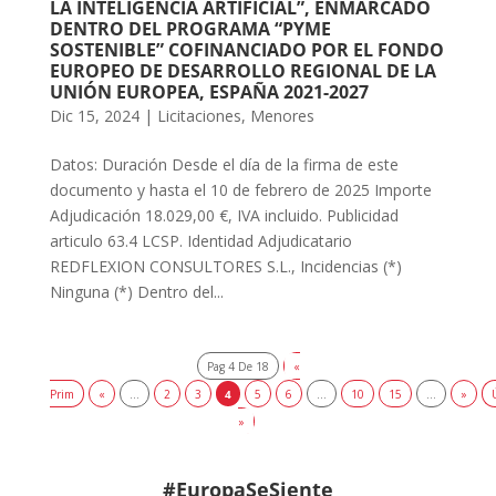
LA INTELIGENCIA ARTIFICIAL”, ENMARCADO
DENTRO DEL PROGRAMA “PYME
SOSTENIBLE” COFINANCIADO POR EL FONDO
EUROPEO DE DESARROLLO REGIONAL DE LA
UNIÓN EUROPEA, ESPAÑA 2021-2027
Dic 15, 2024
|
Licitaciones
,
Menores
Datos: Duración Desde el día de la firma de este
documento y hasta el 10 de febrero de 2025 Importe
Adjudicación 18.029,00 €, IVA incluido. Publicidad
articulo 63.4 LCSP. Identidad Adjudicatario
REDFLEXION CONSULTORES S.L., Incidencias (*)
Ninguna (*) Dentro del...
Pag 4 De 18
«
Prim
«
...
2
3
4
5
6
...
10
15
...
»
»
#EuropaSeSiente