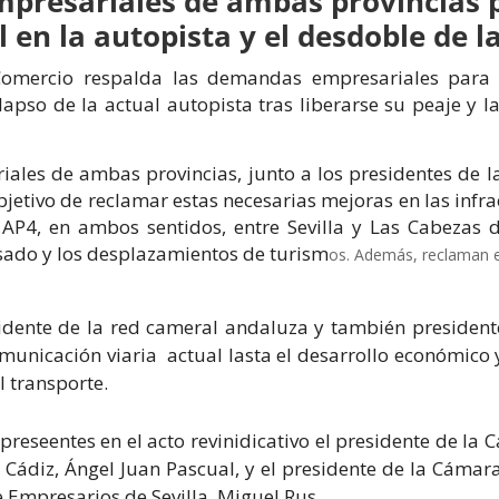
mpresariales de ambas provincias 
 en la autopista y el desdoble de l
omercio respalda las demandas empresariales para m
olapso de la actual autopista tras liberarse su peaje y 
riales de ambas provincias, junto a los presidentes de 
objetivo de reclamar estas necesarias mejoras en las inf
a AP4, en ambos sentidos, entre Sevilla y Las Cabezas
ado y los desplazamientos de turism
os. Además, reclaman el
sidente de la red cameral andaluza y también presidente
comunicación viaria actual lasta el desarrollo económico
l transporte.
 preseentes en el acto revinidicativo el presidente de la
 Cádiz, Ángel Juan Pascual, y el presidente de la Cámar
 Empresarios de Sevilla, Miguel Rus.