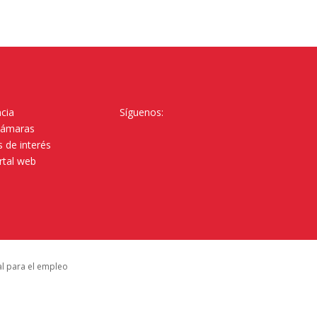
cia
Síguenos:
Cámaras
 de interés
rtal web
al para el empleo