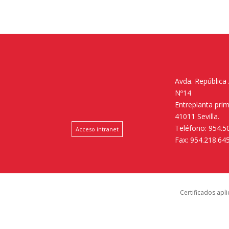
Avda. República
Nº14
Entreplanta pri
41011 Sevilla.
Teléfono: 954.5
Acceso intranet
Fax: 954.218.64
Certificados apl