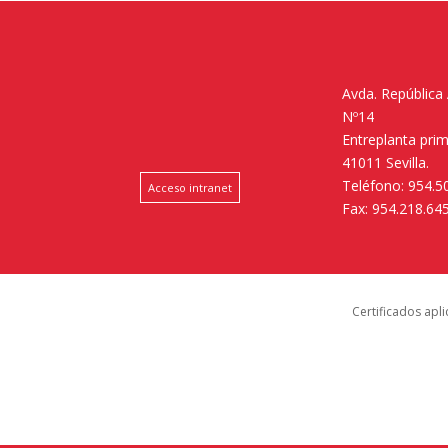
Avda. República
Nº14
Entreplanta pri
41011 Sevilla.
Teléfono: 954.5
Acceso intranet
Fax: 954.218.64
Certificados apl