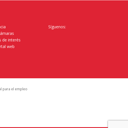
cia
Síguenos:
Cámaras
 de interés
rtal web
al para el empleo