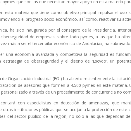
s pymes que son las que necesitan mayor apoyo en esta materia para 
esta materia que tiene como objetivo principal impulsar el uso se
romoviendo el progreso socio económico, así como, reactivar su activ
a, ha sido inaugurada por el consejero de la Presidencia, Interior,
ciberseguridad de empresas, sobre todo pymes, a las que ha ofreci
 vez más a ser el tercer pilar económico de Andalucía», ha subrayado
ser una economía avanzada y competitiva la seguridad es fundam
strategia de ciberseguridad y el diseño de ‘Escvdo’, un potente
de Organización Industrial (EOI) ha abierto recientemente la licitaci
ntratación de asesores que formen a 4.500 pymes en este materia. U
 personalizado a través de un procedimiento de concurrencia no compe
a contará con especialistas en detección de amenazas, que man
o de otras instituciones públicas que se acojan a la protección de este
es del sector público de la región, no sólo a las que dependan de