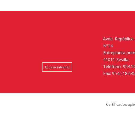
Avda. República
Nº14
Entreplanta pri
41011 Sevilla.
Teléfono: 954.5
Acceso intranet
Fax: 954.218.64
Certificados apl