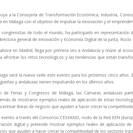
a a la Consejería de Transformación Económica, Industria, Conocim
ra en Málaga con el objetivo de impulsar la innovación y el emprendi
congresistas de todo el mundo, ha participado en representación de
ectora general de Innovación y Economía Digital de la Junta, Rocío 
ahora en Madrid, llega por primera vez a Andalucía y reúne al ecos
ara afrontar los retos tecnológicos y las tendencias que están trans
aga será la nueva sede este evento para los próximos cinco años. El o
agueñas y andaluzas vienen impulsando en los últimos años.
io de Ferias y Congresos de Málaga, las Cámaras andaluzas part
emás de mostrarse ejemplos reales de aplicación de estas tecnologí
ncentivar líneas de negocio que ayuden a hacer crecer la competitivid
 evento a través del Consorcio CESEAND, nodo de la Red EEN (Europe
rmación digital y pretende mostrar ejemplos reales de aplicación d
cios que ayuden a hacer crecer la competitividad de los sectores tra