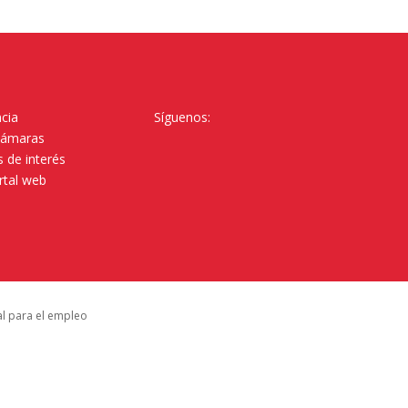
cia
Síguenos:
Cámaras
 de interés
rtal web
al para el empleo