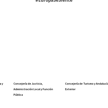
#EuropaSeSiente
a y
Consejería de Justicia,
Consejería de Turismo y Andalucí
Administración Local y Función
Exterior
Pública