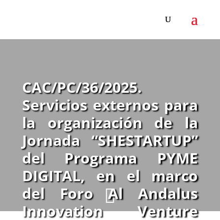
CAC/PC/36/2025.
Servicios externos para
la organización de la
Jornada “SHESTARTUP”
del Programa PYME
DIGITAL, en el marco
del Foro Al Andalus

Innovation Venture