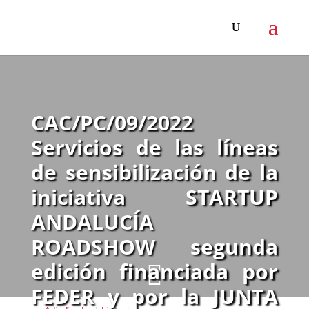
CAC/PC/09/2022
Servicios de las líneas
de sensibilización de la
iniciativa STARTUP
ANDALUCÍA
ROADSHOW segunda
edición financiada por

FEDER y por la JUNTA