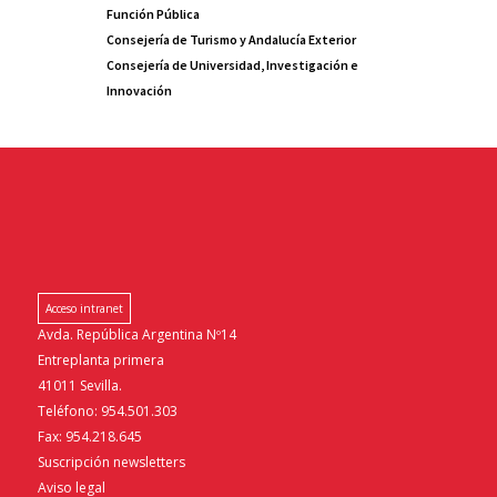
Función Pública
Consejería de Turismo y Andalucía Exterior
Consejería de Universidad, Investigación e
Innovación
Acceso intranet
Avda. República Argentina Nº14
Entreplanta primera
41011 Sevilla.
Teléfono: 954.501.303
Fax: 954.218.645
Suscripción newsletters
Aviso legal