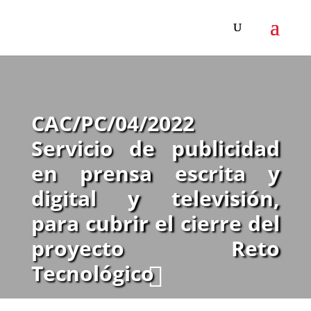
CAC/PC/04/2022
Servicio de publicidad
en prensa escrita y
digital y televisión,
para cubrir el cierre del
proyecto Reto
Tecnológico
