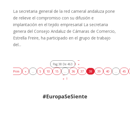
La secretaria general de la red cameral andaluza pone
de relieve el compromiso con su difusión e
implantación en el tejido empresarial La secretaria
genera del Consejo Andaluz de Cámaras de Comercio,
Estrella Freire, ha participado en el grupo de trabajo
del...
Pag 38 De 463
«
Prim
«
...
5
10
15
...
36
37
38
39
40
...
45
»
#EuropaSeSiente