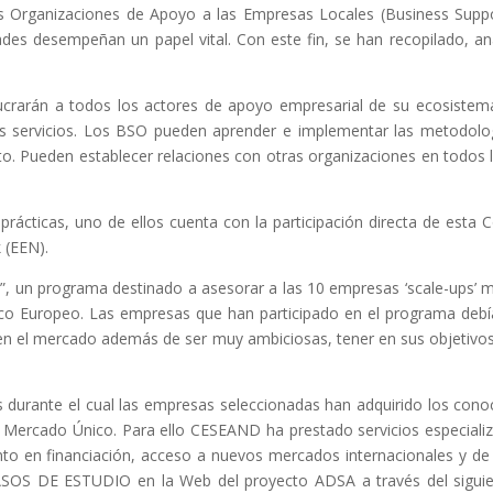
Las Organizaciones de Apoyo a las Empresas Locales (Business Sup
es desempeñan un papel vital. Con este fin, se han recopilado, a
lucrarán a todos los actores de apoyo empresarial de su ecosistem
s servicios. Los BSO pueden aprender e implementar las metodolo
o. Pueden establecer relaciones con otras organizaciones en todos los
ácticas, uno de ellos cuenta con la participación directa de esta
 (EEN).
, un programa destinado a asesorar a las 10 empresas ‘scale-ups’ m
o Europeo. Las empresas que han participado en el programa debía
e en el mercado además de ser muy ambiciosas, tener en sus objetivo
 durante el cual las empresas seleccionadas han adquirido los cono
el Mercado Único. Para ello CESEAND ha prestado servicios especia
to en financiación, acceso a nuevos mercados internacionales y de
CASOS DE ESTUDIO en la Web del proyecto ADSA a través del siguie