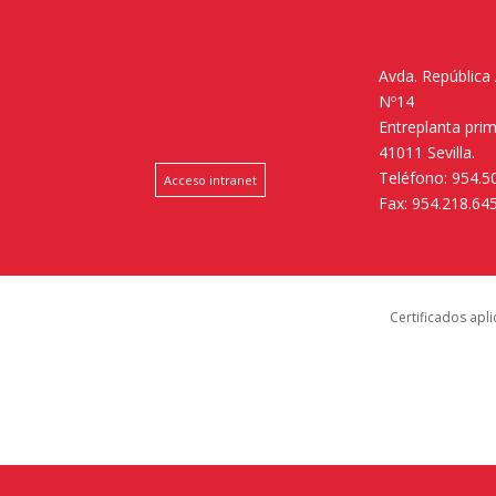
Avda. República
Nº14
Entreplanta pri
41011 Sevilla.
Teléfono: 954.5
Acceso intranet
Fax: 954.218.64
Certificados apl