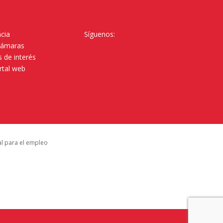
cia
Síguenos:
Cámaras
 de interés
rtal web
al para el empleo