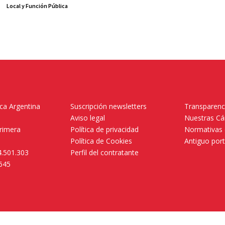
Local y Función Pública
ica Argentina
Suscripción newsletters
Transparenc
Aviso legal
Nuestras C
primera
Política de privacidad
Normativas 
.
Política de Cookies
Antiguo por
4.501.303
Perfil del contratante
.645