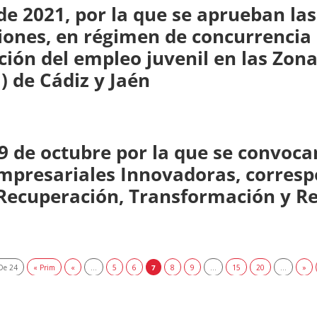
de 2021, por la que se aprueban la
iones, en régimen de concurrencia 
ción del empleo juvenil en las Zon
I) de Cádiz y Jaén
 9 de octubre por la que se convoc
presariales Innovadoras, correspo
 Recuperación, Transformación y Re
De 24
« Prim
«
...
5
6
7
8
9
...
15
20
...
»