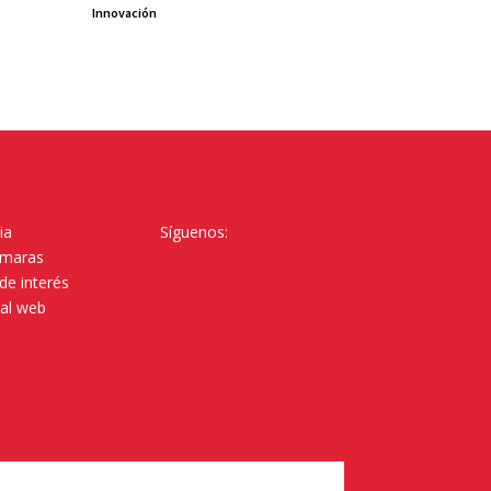
Innovación
ia
Síguenos:
ámaras
de interés
tal web