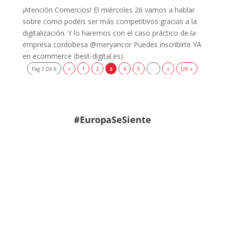
¡Atención Comercios! El miércoles 26 vamos a hablar
sobre como podéis ser más competitivos gracias a la
digitalización. Y lo haremos con el caso práctico de la
empresa cordobesa @meryancor Puedes inscribirte YA
en ecommerce (best-digital.es)
Pag 3 De 6
«
1
2
3
4
5
...
»
Últ »
#EuropaSeSiente