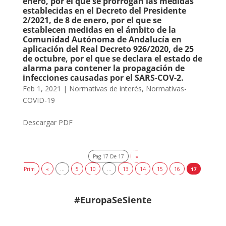
enero, por el que se prorrogan las medidas
establecidas en el Decreto del Presidente
2/2021, de 8 de enero, por el que se
establecen medidas en el ámbito de la
Comunidad Autónoma de Andalucía en
aplicación del Real Decreto 926/2020, de 25
de octubre, por el que se declara el estado de
alarma para contener la propagación de
infecciones causadas por el SARS-COV-2.
Feb 1, 2021
|
Normativas de interés
,
Normativas-
COVID-19
Descargar PDF
Pag 17 De 17
«
Prim
«
...
5
10
...
13
14
15
16
17
#EuropaSeSiente