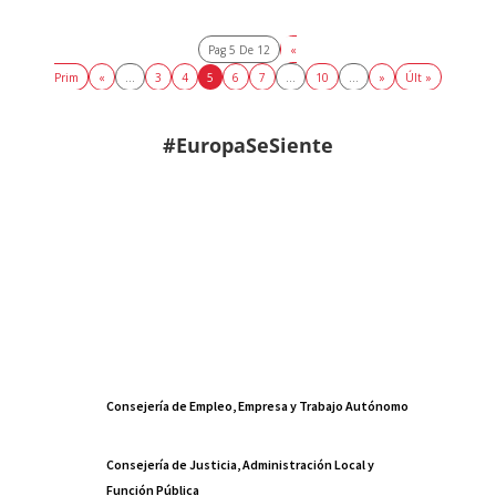
Pag 5 De 12
«
Prim
«
...
3
4
5
6
7
...
10
...
»
Últ »
#EuropaSeSiente
Consejería de Empleo, Empresa y Trabajo Autónomo
Consejería de Justicia, Administración Local y
Función Pública