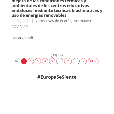
mejora de las condiciones térmicas y
ambientales de los centros educativos
andaluces mediante técnicas bioclimáticas y
uso de energías renovables.
Jul 20, 2020
|
Normativas de interés
,
Normativas-
COVID-19
Decargar pdf
Pag 1 De
10
1
2
3
4
5
...
10
...
»
Últ »
#EuropaSeSiente