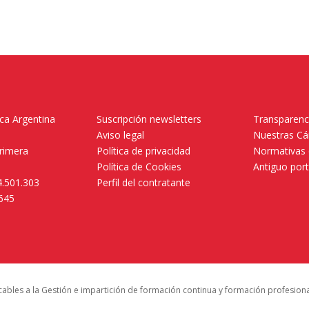
ica Argentina
Suscripción newsletters
Transparenc
Aviso legal
Nuestras C
primera
Política de privacidad
Normativas 
.
Política de Cookies
Antiguo por
4.501.303
Perfil del contratante
.645
icables a la Gestión e impartición de formación continua y formación profesion