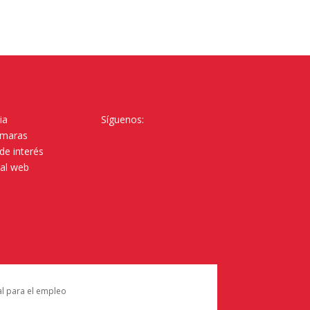
ia
Síguenos:
ámaras
de interés
tal web
al para el empleo