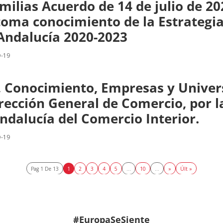
milias Acuerdo de 14 de julio de 20
toma conocimiento de la Estrategia
Andalucía 2020-2023
D-19
, Conocimiento, Empresas y Univer
Dirección General de Comercio, por l
ndalucía del Comercio Interior.
D-19
Pag 1 De 13
1
2
3
4
5
...
10
...
»
Últ »
#EuropaSeSiente